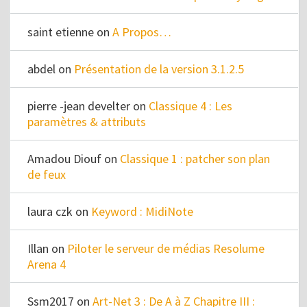
saint etienne
on
A Propos…
abdel
on
Présentation de la version 3.1.2.5
pierre -jean develter
on
Classique 4 : Les
paramètres & attributs
Amadou Diouf
on
Classique 1 : patcher son plan
de feux
laura czk
on
Keyword : MidiNote
Illan
on
Piloter le serveur de médias Resolume
Arena 4
Ssm2017
on
Art-Net 3 : De A à Z Chapitre III :