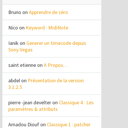
Bruno
on
Apprendre de zéro
Nico
on
Keyword : MidiNote
Ianik
on
Generer un timecode depuis
Sony Vegas
saint etienne
on
A Propos…
abdel
on
Présentation de la version
3.1.2.5
pierre -jean develter
on
Classique 4 : Les
paramètres & attributs
Amadou Diouf
on
Classique 1 : patcher