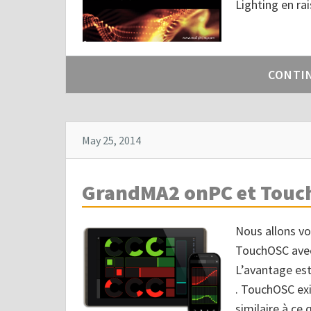
Lighting en ra
CONTI
May 25, 2014
GrandMA2 onPC et Touc
Nous allons vo
TouchOSC avec
L’avantage est
. TouchOSC exi
similaire à ce 