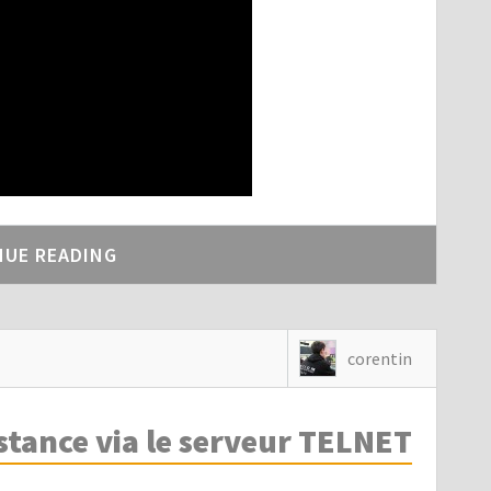
NUE READING
corentin
istance via le serveur TELNET