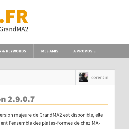
.FR
s GrandMA2
S & KEYWORDS
MES AMIS
A PROPOS…
corentin
on 2.9.0.7
ersion majeure de GrandMA2 est disponible, elle
ment l’ensemble des plates-formes de chez MA-