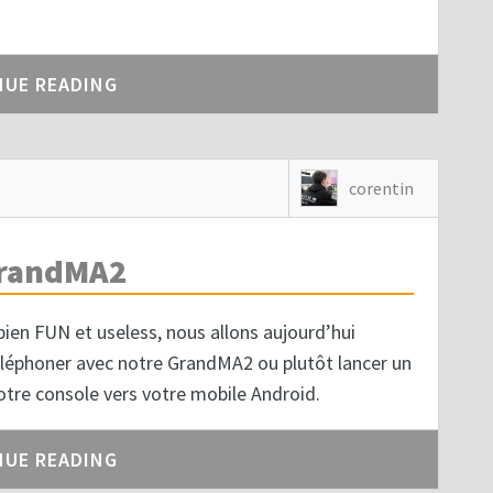
NUE READING
corentin
GrandMA2
bien FUN et useless, nous allons aujourd’hui
léphoner avec notre GrandMA2 ou plutôt lancer un
otre console vers votre mobile Android.
NUE READING