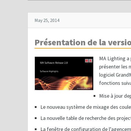
May 25, 2014
Présentation de la versi
MA Lighting a 
présenter les n
logiciel Grand
fonctions suiv
Mise à jour de
L
e nouveau système de mixage des coul
L
a nouvelle table de recherche des project
L
a fenêtre de configuration de l’agenceme