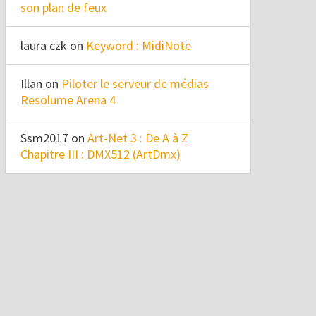
son plan de feux
laura czk
on
Keyword : MidiNote
Illan
on
Piloter le serveur de médias
Resolume Arena 4
Ssm2017
on
Art-Net 3 : De A à Z
Chapitre III : DMX512 (ArtDmx)