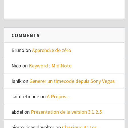
COMMENTS
Bruno
on
Apprendre de zéro
Nico
on
Keyword : MidiNote
Ianik
on
Generer un timecode depuis Sony Vegas
saint etienne
on
A Propos…
abdel
on
Présentation de la version 3.1.2.5
pierre -jean develter
on
Classique 4 : Les