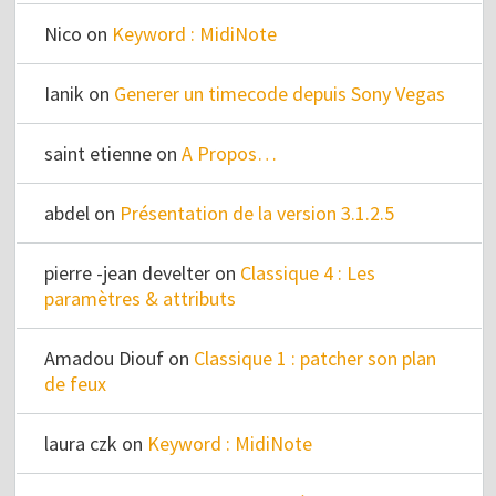
Nico
on
Keyword : MidiNote
Ianik
on
Generer un timecode depuis Sony Vegas
saint etienne
on
A Propos…
abdel
on
Présentation de la version 3.1.2.5
pierre -jean develter
on
Classique 4 : Les
paramètres & attributs
Amadou Diouf
on
Classique 1 : patcher son plan
de feux
laura czk
on
Keyword : MidiNote