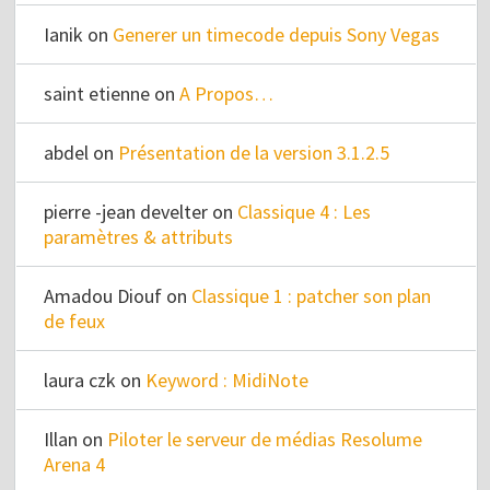
Ianik
on
Generer un timecode depuis Sony Vegas
saint etienne
on
A Propos…
abdel
on
Présentation de la version 3.1.2.5
pierre -jean develter
on
Classique 4 : Les
paramètres & attributs
Amadou Diouf
on
Classique 1 : patcher son plan
de feux
laura czk
on
Keyword : MidiNote
Illan
on
Piloter le serveur de médias Resolume
Arena 4