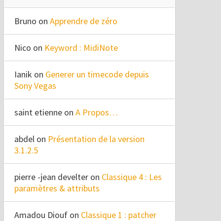
Bruno
on
Apprendre de zéro
Nico
on
Keyword : MidiNote
Ianik
on
Generer un timecode depuis
Sony Vegas
saint etienne
on
A Propos…
abdel
on
Présentation de la version
3.1.2.5
pierre -jean develter
on
Classique 4 : Les
paramètres & attributs
Amadou Diouf
on
Classique 1 : patcher