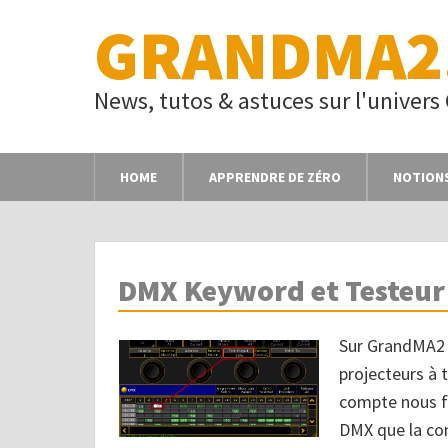
GRANDMA2
News, tutos & astuces sur l'univer
HOME
APPRENDRE DE ZÉRO
NOTION
DMX Keyword et Testeur
Sur GrandMA2 
projecteurs à 
compte nous f
DMX que la con