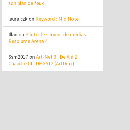
son plan de feux
laura czk
on
Keyword : MidiNote
Illan
on
Piloter le serveur de médias
Resolume Arena 4
Ssm2017
on
Art-Net 3 : De A à Z
Chapitre III : DMX512 (ArtDmx)