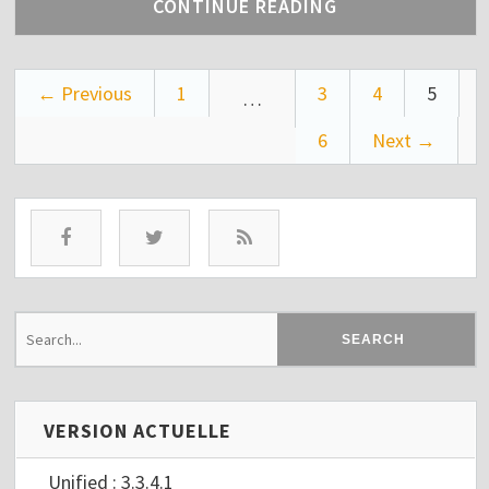
CONTINUE READING
← Previous
1
3
4
5
…
6
Next →
VERSION ACTUELLE
Unified : 3.3.4.1