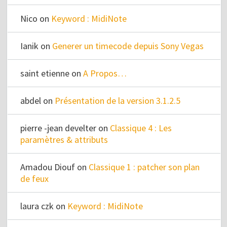
Nico
on
Keyword : MidiNote
Ianik
on
Generer un timecode depuis Sony Vegas
saint etienne
on
A Propos…
abdel
on
Présentation de la version 3.1.2.5
pierre -jean develter
on
Classique 4 : Les
paramètres & attributs
Amadou Diouf
on
Classique 1 : patcher son plan
de feux
laura czk
on
Keyword : MidiNote